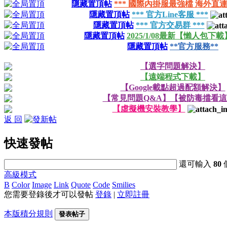
隱藏置頂帖
*** 國際內掛服最強檔 海外直連
隱藏置頂帖
*** 官方Line客服 ***
隱藏置頂帖
*** 官方交易群 ***
隱藏置頂帖
2025/1/08最新【懶人包下載
隱藏置頂帖
**官方服務**
【選字問題解決】
【遠端程式下載】
【Google載點超過配額解決】
【常見問題Q&A】【被防毒擋看
【虛擬機安裝教學】
返 回
快速發帖
還可輸入
80
高級模式
B
Color
Image
Link
Quote
Code
Smilies
您需要登錄後才可以發帖
登錄
|
立即註冊
本版積分規則
發表帖子