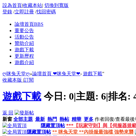
設為首頁
|
收藏本站
|
切換到寬版
登錄
/
立即註冊
/
找回密碼
論壇首頁
BBS
重要公告
活動公告
贊助介紹
遊戲下載
更新歷程
遊戲介紹
ღ咪兔天堂ღ
»
論壇首頁
❤咪兔天堂❤
›
遊戲下載
"
收藏本版
|
訂閱
遊戲下載
今日:
0
|
主題:
6
|
排名:
返 回
新窗
全部主題
最新
熱門
熱帖
精華
更多
作者
回復/查看
最後
隱藏置頂帖
***【玩家守則】與【伺服器規範
隱藏置頂帖
** 咪兔天堂 **內掛服最強檔 強勢來襲