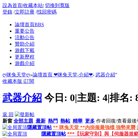
設為首頁
|
收藏本站
|
切換到寬版
登錄
/
立即註冊
/
找回密碼
論壇首頁
BBS
重要公告
活動公告
贊助介紹
遊戲下載
更新歷程
遊戲介紹
ღ咪兔天堂ღ
»
論壇首頁
❤咪兔天堂-介紹❤
›
武器介紹
"
收藏本版
|
訂閱
武器介紹
今日:
0
|
主題:
4
|
排名:
返 回
新窗
全部主題
最新
熱門
熱帖
精華
更多
作者
回復/查看
最後
隱藏置頂帖
** 咪兔天堂 **內掛服最強檔 強勢來襲
隱藏置頂帖
***【玩家守則】與【伺服器規範