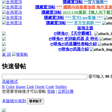
隱藏置頂帖
**官方服務**
隱藏置頂帖
*** 國際內掛服最強檔 海外直連
隱藏置頂帖
2025/1/08最新【懶人包下載
隱藏置頂帖
*** 官方Line客服 ***
隱藏置頂帖
*** 官方交易群 ***
版塊主題
ღ咪兔ღ 【天空霸權】
ღ咪兔ღ 史詩級武器 及 特化
ღ咪兔ღ武器屬性卷軸介紹
ღ咪兔ღ武器介紹
返 回
快速發帖
還可輸入
80
高級模式
B
Color
Image
Link
Quote
Code
Smilies
您需要登錄後才可以發帖
登錄
|
立即註冊
本版積分規則
發表帖子