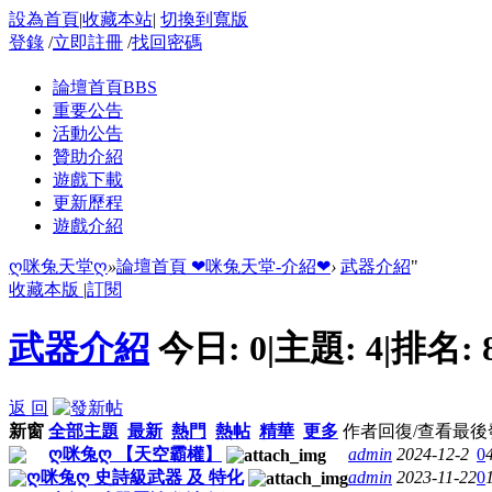
設為首頁
|
收藏本站
|
切換到寬版
登錄
/
立即註冊
/
找回密碼
論壇首頁
BBS
重要公告
活動公告
贊助介紹
遊戲下載
更新歷程
遊戲介紹
ღ咪兔天堂ღ
»
論壇首頁
❤咪兔天堂-介紹❤
›
武器介紹
"
收藏本版
|
訂閱
武器介紹
今日:
0
|
主題:
4
|
排名:
返 回
新窗
全部主題
最新
熱門
熱帖
精華
更多
作者
回復/查看
最後
ღ咪兔ღ 【天空霸權】
admin
2024-12-2
0
ღ咪兔ღ 史詩級武器 及 特化
admin
2023-11-22
0