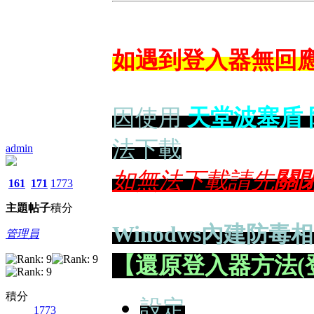
如遇到登入器無回應
因使用
天堂波塞盾
法下載
admin
如無法下載請先
關
161
171
1773
主題
帖子
積分
Winodws內建防毒
管理員
【還原登入器方法(
積分
設定
1773