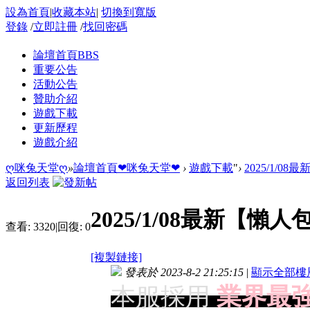
設為首頁
|
收藏本站
|
切換到寬版
登錄
/
立即註冊
/
找回密碼
論壇首頁
BBS
重要公告
活動公告
贊助介紹
遊戲下載
更新歷程
遊戲介紹
ღ咪兔天堂ღ
»
論壇首頁
❤咪兔天堂❤
›
遊戲下載
"
›
2025/1/0
返回列表
2025/1/08最新【懶
查看:
3320
|
回復:
0
[複製鏈接]
發表於 2023-8-2 21:25:15
|
顯示全部樓
本服採用
業界最