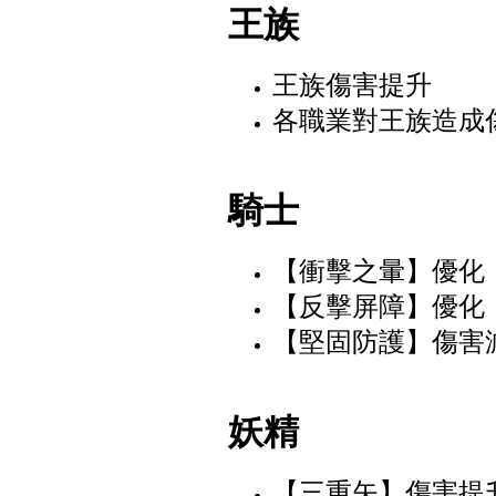
王族
王族傷害提升
各職業對王族造成
騎士
【衝擊之暈】優化
【反擊屏障】優化
【堅固防護】傷害
妖精
【三重矢】傷害提