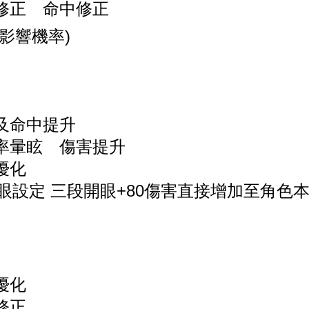
修正 命中修正
影響機率)
及命中提升
率暈眩 傷害提升
優化
開眼設定 三段開眼+80傷害直接增加至角色
優化
修正