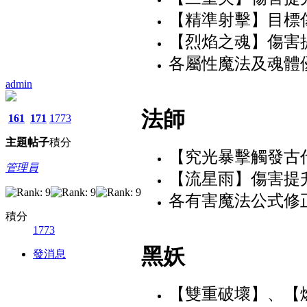
【精準射擊】目標傷
【烈焰之魂】傷害
各屬性魔法及魂體
admin
法師
161
171
1773
主題
帖子
積分
【究光暴擊觸發古
管理員
【流星雨】傷害提
各有害魔法公式修
積分
1773
黑妖
發消息
【雙重破壞】、【