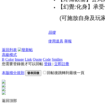
【幻覺:化身】承
(可施放自身及玩家
回復
使用道具
舉報
返回列表
高級模式
B
Color
Image
Link
Quote
Code
Smilies
您需要登錄後才可以回帖
登錄
|
立即註冊
本版積分規則
回帖後跳轉到最後一頁
發表回復
返回頂部