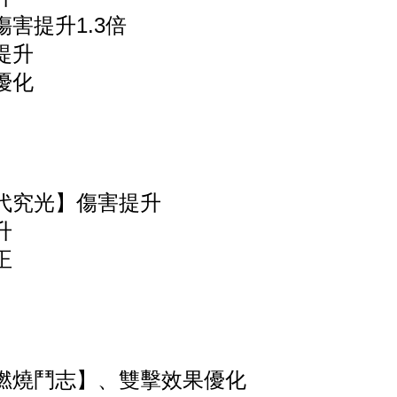
害提升1.3倍
提升
優化
代究光】傷害提升
升
正
燃燒鬥志】、雙擊效果優化