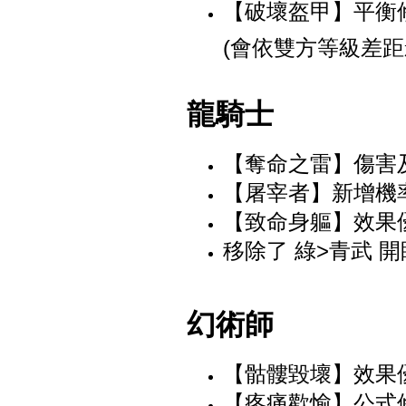
【破壞盔甲】平衡
(會依雙方等級差距
龍騎士
【奪命之雷】傷害
【屠宰者】新增機
【致命身軀】效果
移除了 綠>青武 
幻術師
【骷髏毀壞】效果
【疼痛歡愉】公式