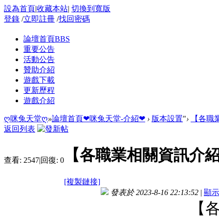
設為首頁
|
收藏本站
|
切換到寬版
登錄
/
立即註冊
/
找回密碼
論壇首頁
BBS
重要公告
活動公告
贊助介紹
遊戲下載
更新歷程
遊戲介紹
ღ咪兔天堂ღ
»
論壇首頁
❤咪兔天堂-介紹❤
›
版本設置
"
›
【各職
返回列表
【各職業相關資訊介
查看:
2547
|
回復:
0
[複製鏈接]
發表於 2023-8-16 22:13:52
|
顯
【