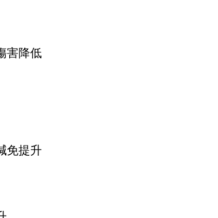
傷害降低
減免提升
升