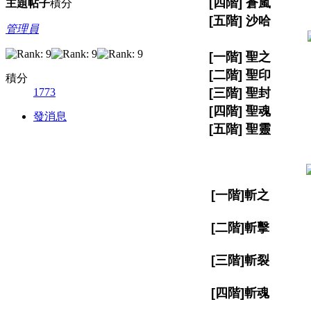
[四階] 蒼嵐
主題
帖子
積分
[五階] 沙哈
管理員
[一階] 聖之
[二階] 聖印
積分
1773
[三階] 聖封
[四階] 聖魂
發消息
[五階] 聖靈
[一階]斬之
[二階]斬擊
[三階]斬裂
[四階]斬魂