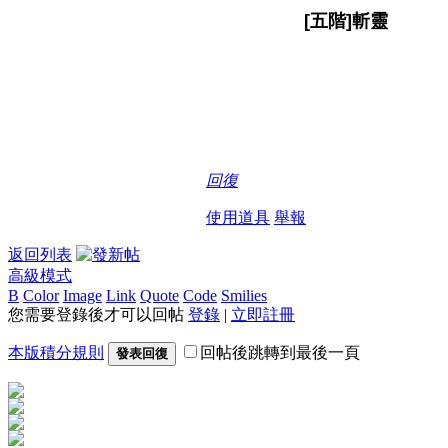
[五階]斬靈
回復
使用道具
舉報
返回列表
高級模式
B
Color
Image
Link
Quote
Code
Smilies
您需要登錄後才可以回帖
登錄
|
立即註冊
本版積分規則
回帖後跳轉到最後一頁
發表回復