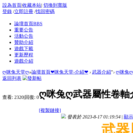
設為首頁
|
收藏本站
|
切換到寬版
登錄
/
立即註冊
/
找回密碼
論壇首頁
BBS
重要公告
活動公告
贊助介紹
遊戲下載
更新歷程
遊戲介紹
ღ咪兔天堂ღ
»
論壇首頁
❤咪兔天堂-介紹❤
›
武器介紹
"
›
ღ咪兔
返回列表
ღ咪兔ღ武器屬性卷軸
查看:
2320
|
回復:
0
[複製鏈接]
發表於 2023-8-17 01:19:54
|
顯
武器